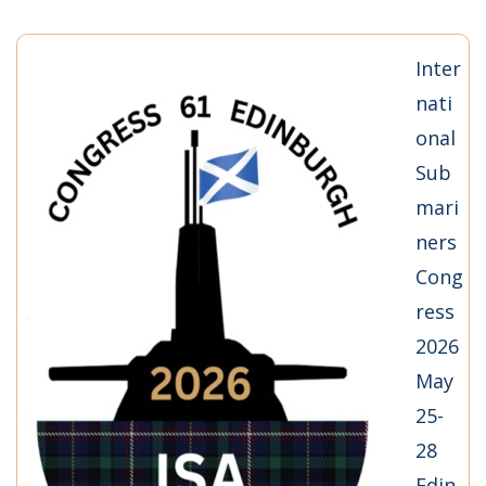
Inter
nati
onal
Sub
mari
ners
Cong
ress
2026
May
25-
28
Edin