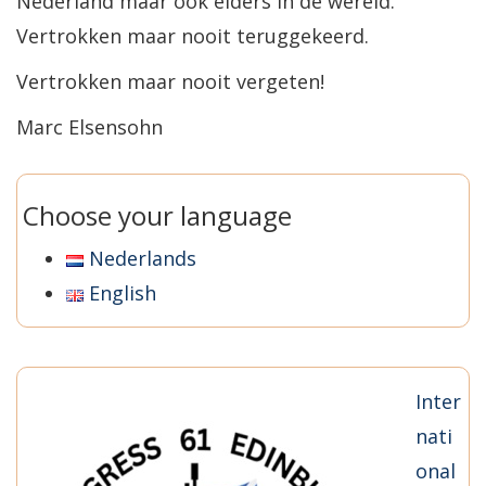
Nederland maar ook elders in de wereld.
Vertrokken maar nooit teruggekeerd.
Vertrokken maar nooit vergeten!
Marc Elsensohn
Choose your language
Nederlands
English
Inter
nati
onal