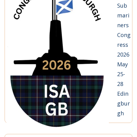
Sub
mari
ners
Cong
ress
2026
May
25-
28
Edin
gbur
gh