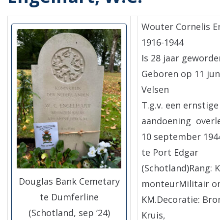
Wouter Cornelis E
1916-1944
Is 28 jaar geworde
Geboren op 11 jun
Velsen
T.g.v. een ernstige
aandoening overl
10 september 194
te Port Edgar
(Schotland)Rang: 
Douglas Bank Cemetary
monteurMilitair o
te Dumferline
KM.Decoratie: Bro
(Schotland, sep ’24)
Kruis,