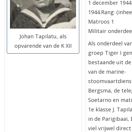
1 december 1944 
1944.Rang: (inhe
Matroos 1
Militair onderde
Johan Tapilatu, als
Als onderdeel va
opvarende van de K XII
groep Tiger I ge
bestaande uit de 
van de marine-
stoomvaartdiens
Bergsma, de tele
Soetarno en mat
1e klasse J. Tapil
in de Parigibaai,
viel vrijwel direc