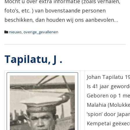
Mocht u over extra informatie (zoals verhalen,
foto’s, etc. ) van bovenstaande personen
beschikken, dan houden wij ons aanbevolen…
nieuws
,
overige_gevallenen
Tapilatu, J .
Johan Tapilatu 1
Is 41 jaar geword
Geboren op 1 mei
Malahia (Molukken
‘spion’ door Japa
Kempetai geëxec