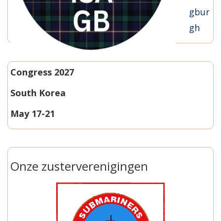
gbur
gh
Congress 2027
South Korea
May 17-21
Onze zusterverenigingen