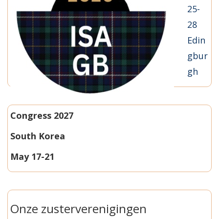
25-
28
Edin
gbur
gh
Congress 2027
South Korea
May 17-21
Onze zusterverenigingen